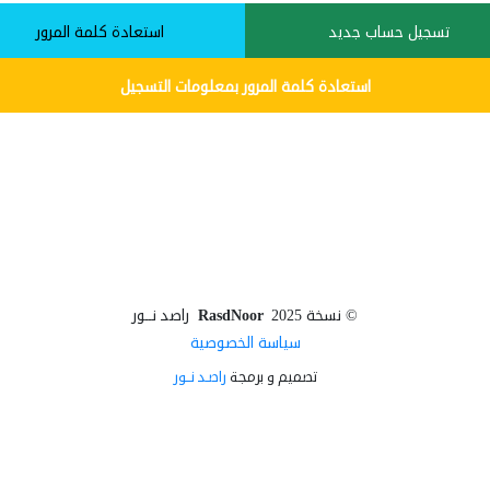
تسجيل حساب جديد
استعادة كلمة المرور
استعادة كلمة المرور بمعلومات التسجيل
©
نسخة 2025
RasdNoor
راصد نــور
سياسة الخصوصية
تصميم و برمجة
راصـد نــور