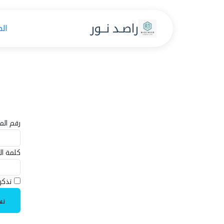
راصـد نــور
ال
رقم الم
كلمة ال
تذكر
تس